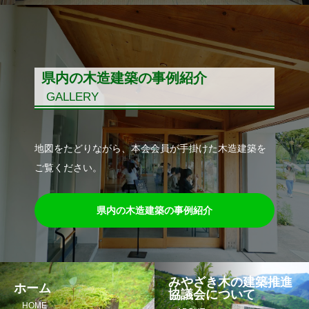
県内の木造建築の事例紹介
GALLERY
地図をたどりながら、本会会員が手掛けた木造建築を
ご覧ください。
県内の木造建築の事例紹介
みやざき木の建築推進
ホーム
協議会について
HOME